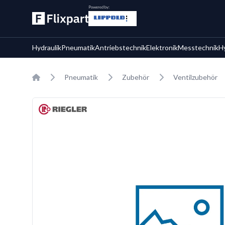
Powered by:
Hydraulik
Pneumatik
Antriebstechnik
Elektronik
Messtechnik
H
Home
Pneumatik
Zubehör
Ventilzubehör