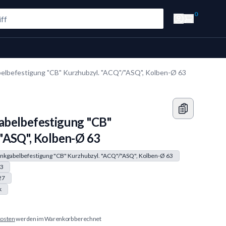
0
lbefestigung "CB" Kurzhubzyl. "ACQ"/"ASQ", Kolben-Ø 63
abelbefestigung "CB"
"ASQ", Kolben-Ø 63
kgabelbefestigung "CB" Kurzhubzyl. "ACQ"/"ASQ", Kolben-Ø 63
3
27
k
osten
werden im Warenkorb berechnet