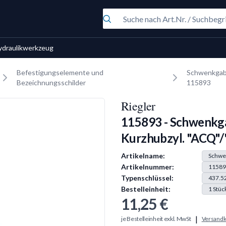
ydraulikwerkzeug
Befestigungselemente und
Schwenkgabe
Bezeichnungsschilder
115893
Riegler
115893 - Schwenkg
Kurzhubzyl. "ACQ"/
Produkt Information
Artikelname:
Schwen
Artikelnummer:
11589
Typenschlüssel:
437.5
Bestelleinheit:
1
Stüc
11,25 €
|
je Bestelleinheit exkl. MwSt
Versandk