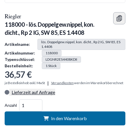
Riegler
118000 - lös. Doppelgew.nippel, kon.
dicht., Rp 2 IG, SW 85, ES 1.4408
Produkt Information
lös. Doppelgew.nippel, kon. dicht., Rp 2 IG, SW 85, ES
Artikelname:
1.4408
Artikelnummer:
118000
Typenschlüssel:
LDGNR2ES4408KDII
Bestelleinheit:
1
Stück
36,57 €
|
je Bestelleinheit exkl. MwSt
Versandkosten
werden im Warenkorb berechnet
Lieferzeit auf Anfrage
Menge
Anzahl
In den Warenkorb