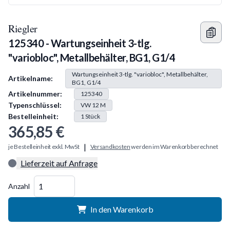
Riegler
125340 - Wartungseinheit 3-tlg.
"variobloc", Metallbehälter, BG1, G1/4
Produkt Information
Wartungseinheit 3-tlg. "variobloc", Metallbehälter,
Artikelname:
BG1, G1/4
Artikelnummer:
125340
Typenschlüssel:
VW 12 M
Bestelleinheit:
1
Stück
365,85 €
|
je Bestelleinheit exkl. MwSt
Versandkosten
werden im Warenkorb berechnet
Lieferzeit auf Anfrage
Menge
Anzahl
In den Warenkorb