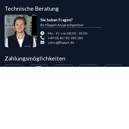
Technische Beratung
Sie haben Fragen?
Ihr Flixpart Ansprechpartner
Mo. - Fr. von 08:00 - 18:00
+49 (0) 40 / 85 180 180
sales@flixpart.de
Zahlungsmöglichkeiten
Bestehende LIPPOLD-Kunden oder Kunden, die bereits 5 Flixpart-
Bestellungen getätigt haben, können auf Wunsch für den Kauf auf Rechnung
freigeschaltet werden.