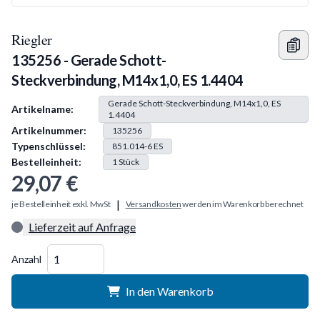
Riegler
135256 - Gerade Schott-
Steckverbindung, M14x1,0, ES 1.4404
Produkt Information
Gerade Schott-Steckverbindung, M14x1,0, ES
Artikelname:
1.4404
Artikelnummer:
135256
Typenschlüssel:
851.014-6 ES
Bestelleinheit:
1
Stück
29,07 €
|
je Bestelleinheit exkl. MwSt
Versandkosten
werden im Warenkorb berechnet
Lieferzeit auf Anfrage
Menge
Anzahl
In den Warenkorb