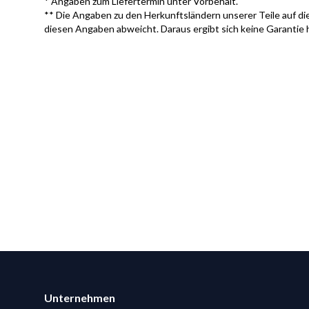
* Angaben zum Liefertermin unter Vorbehalt.
** Die Angaben zu den Herkunftsländern unserer Teile auf die
diesen Angaben abweicht. Daraus ergibt sich keine Garantie 
Footer
Unternehmen