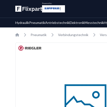
Powered by:
Hydraulik
Pneumatik
Antriebstechnik
Elektronik
Messtechnik
H
Home
Pneumatik
Verbindungstechnik
Vers