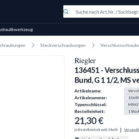
ydraulikwerkzeug
chraubungen
Steckverschraubungen
Verschlussschraube
Riegler
136451 - Verschluss
Bund, G 1 1/2, MS ve
Produkt Information
Artikelname:
Versch
Artikelnummer:
13645
Typenschlüssel:
MSN2
Bestelleinheit:
1
Stüc
21,30 €
|
je Bestelleinheit exkl. MwSt
Versandk