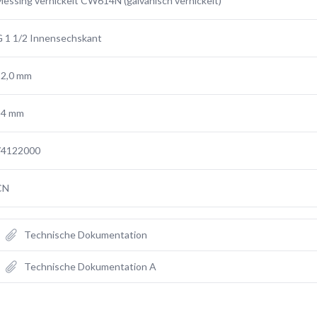
essing vernickelt CW614N (galvanisch vernickelt)
 1 1/2 Innensechskant
22,0 mm
24 mm
74122000
CN
Technische Dokumentation
Technische Dokumentation A