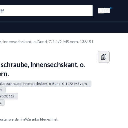
0
, Innensechskant, o. Bund, G 1 1/2, MS vern. 136451
schraube, Innensechskant, o.
rn.
lussschraube, Innensechskant, o. Bund, G 1 1/2, MS vern.
1
90OB112
k
osten
werden im Warenkorb berechnet