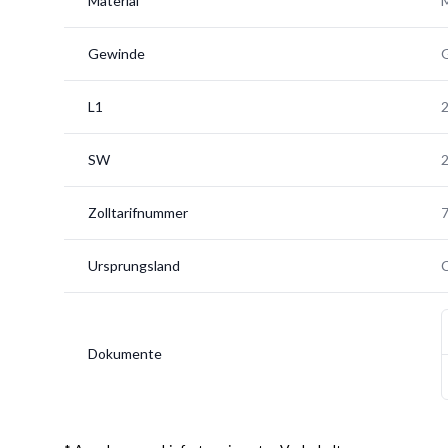
Material
M
Gewinde
G
L1
SW
Zolltarifnummer
Ursprungsland
Dokumente