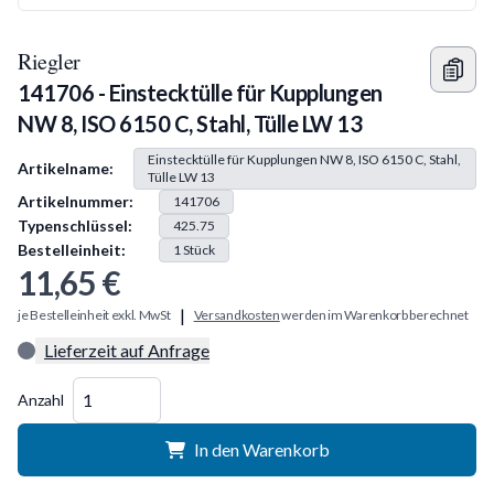
Riegler
141706 - Einstecktülle für Kupplungen
NW 8, ISO 6150 C, Stahl, Tülle LW 13
Produkt Information
Einstecktülle für Kupplungen NW 8, ISO 6150 C, Stahl,
Artikelname:
Tülle LW 13
Artikelnummer:
141706
Typenschlüssel:
425.75
Bestelleinheit:
1
Stück
11,65 €
|
je Bestelleinheit exkl. MwSt
Versandkosten
werden im Warenkorb berechnet
Lieferzeit auf Anfrage
Menge
Anzahl
In den Warenkorb