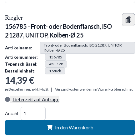
Riegler
156785 - Front- oder Bodenflansch, ISO
21287, UNITOP, Kolben-Ø 25
Produkt Information
Front- oder Bodenflansch, ISO 21287, UNITOP,
Artikelname:
Kolben-Ø 25
Artikelnummer:
156785
Typenschlüssel:
453.128
Bestelleinheit:
1
Stück
14,39 €
|
je Bestelleinheit exkl. MwSt
Versandkosten
werden im Warenkorb berechnet
Lieferzeit auf Anfrage
Menge
Anzahl
In den Warenkorb