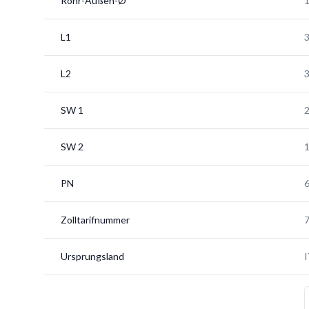
Rohr-Außen-Ø
L1
L2
SW 1
SW 2
PN
6
Zolltarifnummer
Ursprungsland