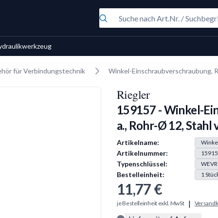
ydraulikwerkzeug
hör für Verbindungstechnik
Winkel-Einschraubverschraubung, R 1
Riegler
159157 - Winkel-Ei
a., Rohr-Ø 12, Stahl 
Produkt Information
Artikelname:
Winkel
Artikelnummer:
15915
Typenschlüssel:
WEVR
Bestelleinheit:
1
Stüc
11,77 €
|
je Bestelleinheit exkl. MwSt
Versandk