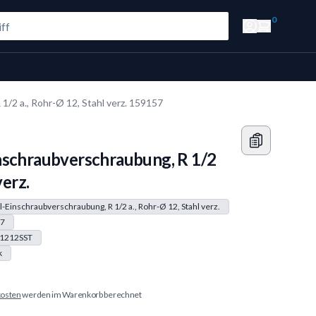
0
/2 a., Rohr-Ø 12, Stahl verz. 159157
nschraubverschraubung, R 1/2
verz.
-Einschraubverschraubung, R 1/2 a., Rohr-Ø 12, Stahl verz.
7
1212SST
k
osten
werden im Warenkorb berechnet