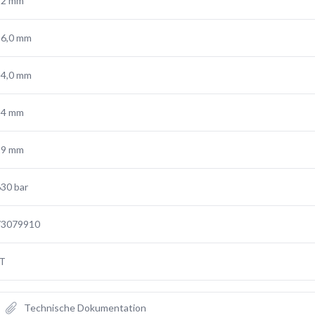
12 mm
36,0 mm
34,0 mm
24 mm
19 mm
30 bar
73079910
IT
Technische Dokumentation