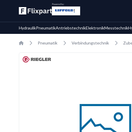
Powered by:
Hydraulik
Pneumatik
Antriebstechnik
Elektronik
Messtechnik
H
Home
Pneumatik
Verbindungstechnik
Zube