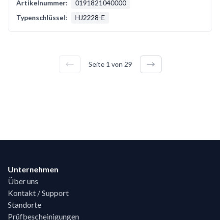
Artikelnummer:
0191821040000
Typenschlüssel:
HJ2228-E
Seite
1
von
29
Footer
Unternehmen
Über uns
Kontakt / Support
Standorte
Prüfbescheinigungen