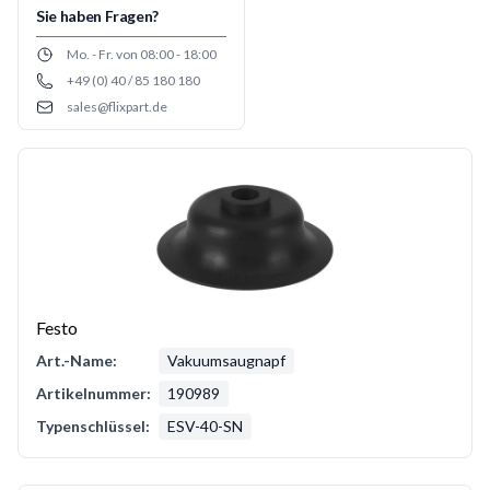
Sie haben Fragen?
Opening hours
Mo. - Fr. von 08:00 - 18:00
+49 (0) 40 / 85 180 180
Phone number
sales@flixpart.de
Email
Festo
Art.-Name:
Vakuumsaugnapf
Artikelnummer:
190989
Typenschlüssel:
ESV-40-SN