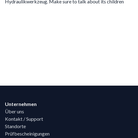
Hydraulikwerkzeug. Make sure to talk about its children
Footer
Unternehmen
Über uns
Kontakt / Support
Standorte
Prüfbescheinigungen