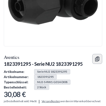
Aventics
1823391295 - Serie NU2 1823391295
Produkt Information
Artikelname:
Serie NU2 1823391295
Artikelnummer:
1823391295
Typenschlüssel:
NU2-S-RW1-G014-DI08
Bestelleinheit:
2
Stück
30,08 €
|
je Bestelleinheit exkl. MwSt
Versandkosten
werden im Warenkorb berechnet