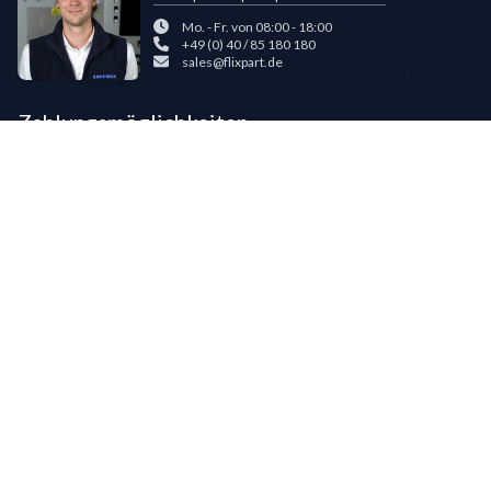
Mo. - Fr. von 08:00 - 18:00
+49 (0) 40 / 85 180 180
sales@flixpart.de
Zahlungsmöglichkeiten
Bestehende LIPPOLD-Kunden oder Kunden, die bereits 5 Flixpart-
Bestellungen getätigt haben, können auf Wunsch für den Kauf auf Rechnung
freigeschaltet werden.
©
2026
LIPPOLD GmbH, Alle Rechte vorbehalten
LinkedIn
Instagram