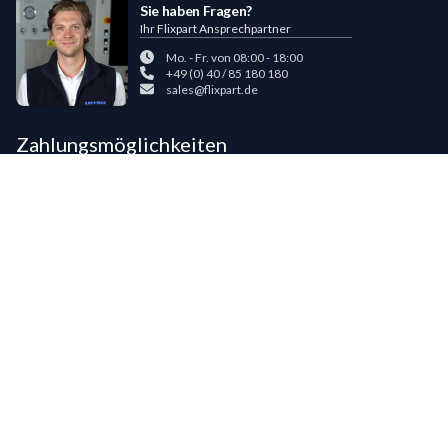
Sie haben Fragen?
Ihr Flixpart Ansprechpartner
Mo. - Fr. von 08:00 - 18:00
+49 (0) 40 / 85 180 180
sales@flixpart.de
Zahlungsmöglichkeiten
Bestehende LIPPOLD-Kunden oder Kunden, die bereits 5 Flixpart-
Bestellungen getätigt haben, können auf Wunsch für den Kauf auf Rechnung
freigeschaltet werden.
©
2026
LIPPOLD GmbH, Alle Rechte vorbehalten
LinkedIn
Instagram