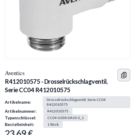
Aventics
R412010575 - Drosselrückschlagventil,
Serie CC04 R412010575
Produkt Information
Drosselrückschlagventil, Serie CC04
Artikelname:
R412010575
Artikelnummer:
R412010575
Typenschlüssel:
CC04-G038-DA10-2_1
Bestelleinheit:
1
Stück
23,69 €