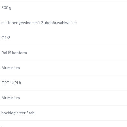
500 g
mit Innengewinde,mit Zubehör,wahlweise:
G1/8
RoHS konform
Aluminium
TPE-U(PU)
Aluminium
hochlegierter Stahl