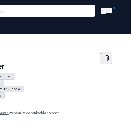
0
er
ylinder
2-125-PPV-A
k
osten
werden im Warenkorb berechnet