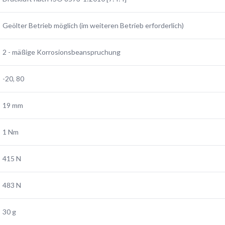
Geölter Betrieb möglich (im weiteren Betrieb erforderlich)
2 - mäßige Korrosionsbeanspruchung
-20, 80
19 mm
1 Nm
415 N
483 N
30 g