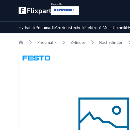
Powered by:
Hydraulik
Pneumatik
Antriebstechnik
Elektronik
Messtechnik
H
Home
Pneumatik
Zylinder
Flachzylinder