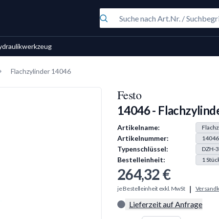
ydraulikwerkzeug
Flachzylinder 14046
Festo
14046 - Flachzylind
Produkt Information
Artikelname:
Flachz
Artikelnummer:
14046
Typenschlüssel:
DZH-3
Bestelleinheit:
1
Stüc
264,32 €
|
je Bestelleinheit exkl. MwSt
Versandk
Lieferzeit auf Anfrage