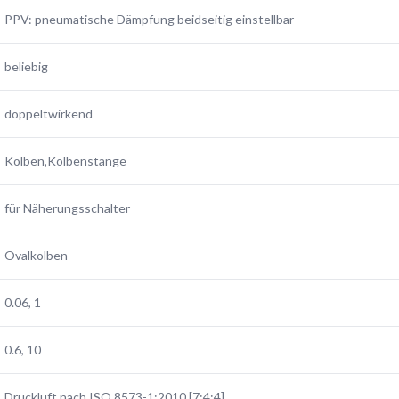
PPV: pneumatische Dämpfung beidseitig einstellbar
beliebig
doppeltwirkend
Kolben,Kolbenstange
für Näherungsschalter
Ovalkolben
0.06, 1
0.6, 10
Druckluft nach ISO 8573-1:2010 [7:4:4]