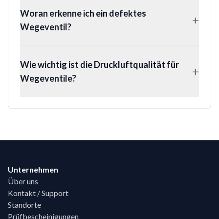
Woran erkenne ich ein defektes
+
Wegeventil?
Wie wichtig ist die Druckluftqualität für
+
Wegeventile?
Footer
Unternehmen
Über uns
Kontakt / Support
Standorte
Prüfbescheinigungen