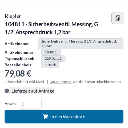
Riegler
104811 - Sicherheitsventil, Messing, G
1/2, Ansprechdruck 1,2 bar
Produkt Information
Sicherheitsventil, Messing, G 1/2, Ansprechdruck
Artikelname:
1,2 bar
Artikelnummer:
104811
Typenschlüssel:
229.01-1,2
Bestelleinheit:
1
Stück
79,08 €
|
je Bestelleinheit exkl. MwSt
Versandkosten
werden im Warenkorb berechnet
Lieferzeit auf Anfrage
Menge
Anzahl
In den Warenkorb