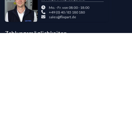
Mo. - Fr. von 08:00 - 18:00
+49 (0) 40 / 85 180 180
sales@flixpart.de
Zahlungsmöglichkeiten
Bestehende LIPPOLD-Kunden oder Kunden, die bereits 5 Flixpart-
Bestellungen getätigt haben, können auf Wunsch für den Kauf auf Rechnung
freigeschaltet werden.
©
2026
LIPPOLD GmbH, Alle Rechte vorbehalten
LinkedIn
Instagram