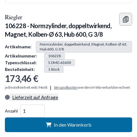
Riegler
106228 - Normzylinder, doppeltwirkend,
Magnet, Kolben-Ø 63, Hub 600, G 3/8
Produkt Information
Normzylinder, doppeltwirkend, Magnet, Kolben-Ø 63,
Artikelname:
Hub 600, G 3/8
Artikelnummer:
106228
Typenschlüssel:
5.DMD.63600
Bestelleinheit:
1
Stück
173,46 €
|
je Bestelleinheit exkl. MwSt
Versandkosten
werden im Warenkorb berechnet
Lieferzeit auf Anfrage
Menge
Anzahl
In den Warenkorb