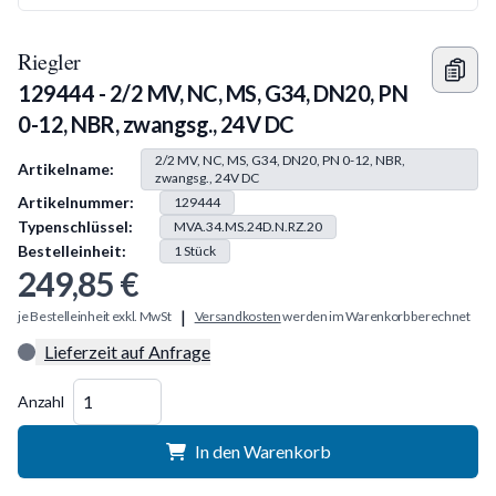
Riegler
129444 - 2/2 MV, NC, MS, G34, DN20, PN
0-12, NBR, zwangsg., 24V DC
Produkt Information
2/2 MV, NC, MS, G34, DN20, PN 0-12, NBR,
Artikelname:
zwangsg., 24V DC
Artikelnummer:
129444
Typenschlüssel:
MVA.34.MS.24D.N.RZ.20
Bestelleinheit:
1
Stück
249,85 €
|
je Bestelleinheit exkl. MwSt
Versandkosten
werden im Warenkorb berechnet
Lieferzeit auf Anfrage
Menge
Anzahl
In den Warenkorb