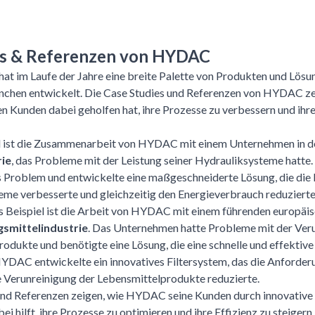
es & Referenzen von HYDAC
t im Laufe der Jahre eine breite Palette von Produkten und Lösu
nchen entwickelt. Die Case Studies und Referenzen von HYDAC ze
 Kunden dabei geholfen hat, ihre Prozesse zu verbessern und ihre
el ist die Zusammenarbeit von HYDAC mit einem Unternehmen in d
rie
, das Probleme mit der Leistung seiner Hydrauliksysteme hatt
s Problem und entwickelte eine maßgeschneiderte Lösung, die die 
me verbesserte und gleichzeitig den Energieverbrauch reduzierte
es Beispiel ist die Arbeit von HYDAC mit einem führenden europä
smittelindustrie
. Das Unternehmen hatte Probleme mit der Veru
odukte und benötigte eine Lösung, die eine schnelle und effektive 
HYDAC entwickelte ein innovatives Filtersystem, das die Anforde
ie Verunreinigung der Lebensmittelprodukte reduzierte.
 und Referenzen zeigen, wie HYDAC seine Kunden durch innovativ
ei hilft, ihre Prozesse zu optimieren und ihre Effizienz zu steigern.