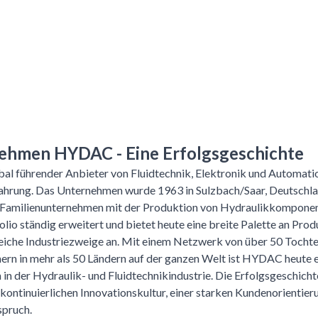
ehmen HYDAC - Eine Erfolgsgeschichte
al führender Anbieter von Fluidtechnik, Elektronik und Automati
fahrung. Das Unternehmen wurde 1963 in Sulzbach/Saar, Deutschl
s Familienunternehmen mit der Produktion von Hydraulikkomponen
io ständig erweitert und bietet heute eine breite Palette an Pro
eiche Industriezweige an. Mit einem Netzwerk von über 50 Tochte
ern in mehr als 50 Ländern auf der ganzen Welt ist HYDAC heute e
 in der Hydraulik- und Fluidtechnikindustrie. Die Erfolgsgeschic
 kontinuierlichen Innovationskultur, einer starken Kundenorientie
spruch.