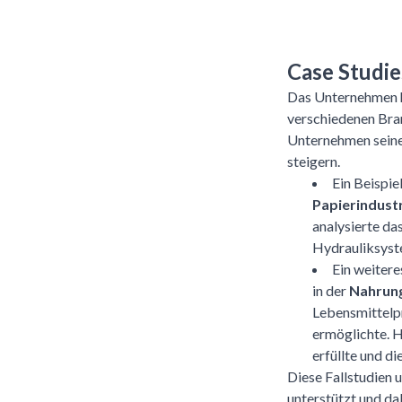
Case Studi
Das Unternehmen ha
verschiedenen Bra
Unternehmen seinen
steigern.
Ein Beispi
Papierindust
analysierte da
Hydrauliksyste
Ein weiter
in der
Nahrung
Lebensmittelpr
ermöglichte. 
erfüllte und d
Diese Fallstudien
unterstützt und dab