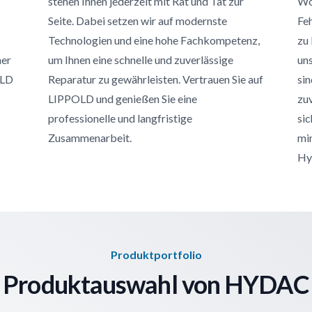
stehen Ihnen jederzeit mit Rat und Tat zur
Woc
Seite. Dabei setzen wir auf modernste
Feh
Technologien und eine hohe Fachkompetenz,
zu
ner
um Ihnen eine schnelle und zuverlässige
uns
OLD
Reparatur zu gewährleisten. Vertrauen Sie auf
sin
LIPPOLD und genießen Sie eine
zuv
professionelle und langfristige
sic
Zusammenarbeit.
min
Hy
Produktportfolio
Produktauswahl von HYDAC