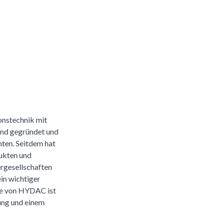
onstechnik mit
and gegründet und
ten. Seitdem hat
dukten und
rgesellschaften
in wichtiger
hte von HYDAC ist
rung und einem